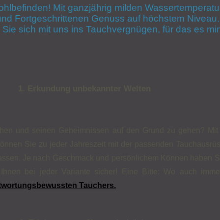
Wohlbefinden! Mit ganzjährig milden Wassertemperatu
nd Fortgeschrittenen Genuss auf höchstem Niveau.
n Sie sich mit uns ins Tauchvergnügen, für das es mi
1. Erkundung unbekannter Welten
hen und seinen Geheimnissen auf den Grund zu gehen? Mit e
 können Sie zu jeder Jahreszeit mit der passenden Tauchausrü
 lassen. Je nach Geschmack und persönlichem Können haben S
 Ihnen bei jeder Variante sicher! Eine Bitte: Wo auch imm
ntwortungsbewussten Tauchers.