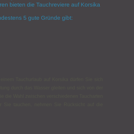
ren bieten die Tauchreviere auf Korsika
ndestens 5 gute Gründe gibt:
inem Tauchurlaub auf Korsika dürfen Sie sich
stung durch das Wasser gleiten und sich von der
ie die Wahl zwischen verschiedenen Taucharten
er Sie tauchen, nehmen Sie Rücksicht auf die