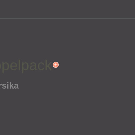
ppelpack
+
rsika