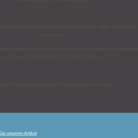
e Kalorien verbrennen und unterstützt Sie dabei, Ihr Gewicht z
verbessern.
ren Sportarten schont das Tauchen die Gelenke und bietet gleic
eine sanfte Alternative für ihre Gelenke suchen.
 Ihre Tauchlust nun geweckt? Dann auf nach Korsika!
ie unseren Artikel