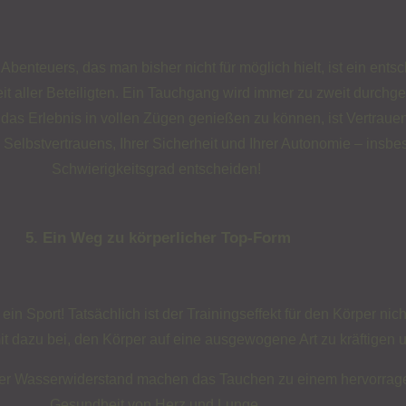
enteuers, das man bisher nicht für möglich hielt, ist ein ent
it aller Beteiligten. Ein Tauchgang wird immer zu zweit durchge
as Erlebnis in vollen Zügen genießen zu können, ist Vertrauen
elbstvertrauens, Ihrer Sicherheit und Ihrer Autonomie – insbe
Schwierigkeitsgrad entscheiden!
5. Ein Weg zu körperlicher Top-Form
in Sport! Tatsächlich ist der Trainingseffekt für den Körper nic
t dazu bei, den Körper auf eine ausgewogene Art zu kräftigen 
der Wasserwiderstand machen das Tauchen zu einem hervorragend
Gesundheit von Herz und Lunge.