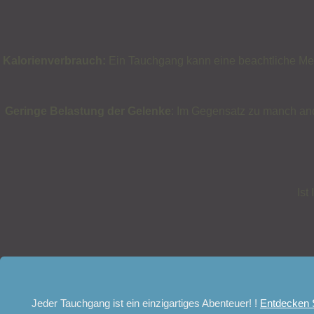
Kalorienverbrauch:
Ein Tauchgang kann eine beachtliche Meng
Geringe Belastung der Gelenke
: Im Gegensatz zu manch ande
Ist
Jeder Tauchgang ist ein einzigartiges Abenteuer! !
Entdecken S