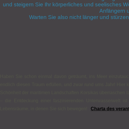
und steigern Sie Ihr körperliches und seelisches 
Anfängern u
Warten Sie also nicht länger und stürze
Haben Sie schon einmal davon geträumt, ins Meer einzutauc
endlich diesen Traum erfüllen, und zwar rund ums Jahr! Hier
Schönheit der maritimen Landschaften Korsikas überraschen
– die Entdeckung einer faszinierenden Unterwasserwelt ist
Lebensräume, in denen Sie sich bewegen!
Charta des vera