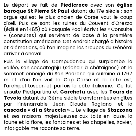
Le départ se fait de
Piedicroce
avec son
église
baroque St Pierre St Paul
datant du 17e siècle ; son
orgue qui est le plus ancien de Corse vaut le coup
d’œil. Puis ce sont les ruines du Couvent d'Orezza
(édifié en 1485) où Pasquale Paoli écrivit les « Consulte
» (consultes) qui servirent de base à la première
constitution américaine. Cet endroit chargé d’histoire
et d’émotions, où l’on imagine les troupes du Général
arriver à cheval.
Puis le village de Campudonicu qui surplombe la
vallée, son seccatoghju (séchoir à châtaignes) et le
sommet enneigé du San Pedrone qui culmine à 1767
m et d’où l’on voit le Cap Corse et la côte est,
l’archipel toscan et parfois la côte italienne. Ce fut
ensuite Piedipartinu et
Carchetu
avec les
Tours de
Tevola
datant du 13ème siècle transformées en gîtes
par l’inénarrable Jean Claude Rogliano, et la
cascade « di a Struccia »
… Le village de
Stazzona
et ses maisons majestueuses aux toits en lauze, la
faune et la flore, les fontaines et les chapelles, Xavier,
infatigable me raconte sa terre.