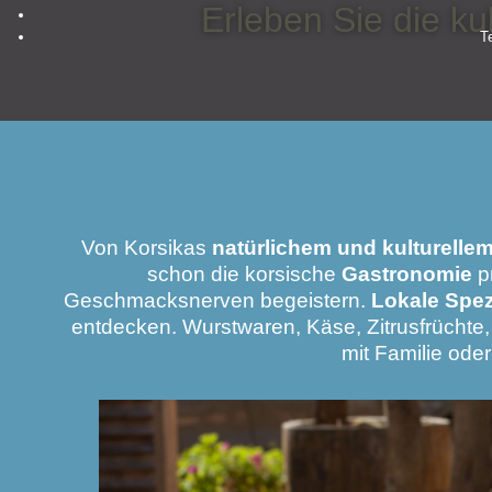
Erleben Sie die ku
T
Von Korsikas
natürlichem und kulturelle
schon die korsische
Gastronomie
p
Geschmacksnerven begeistern.
Lokale Spez
entdecken. Wurstwaren, Käse, Zitrusfrüchte,
mit Familie ode