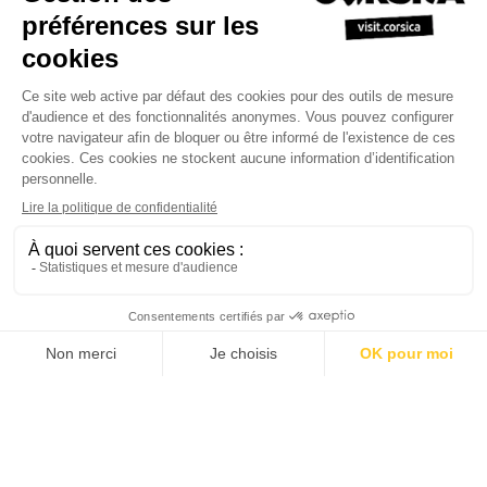
Sortie pêche en mer en
Corse : vivez une
expérience insolite aux
côtés d’un pêcheur local