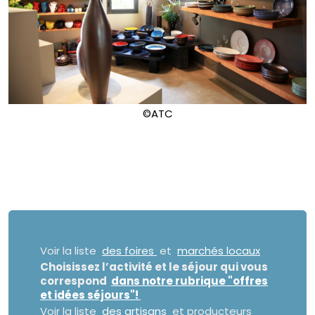
©ATC
Voir la liste
des foires
et
marchés locaux
Choisissez l’activité et le séjour qui vous
correspond
dans notre rubrique "offres
et idées séjours"!
Voir la liste
des artisans
et producteurs