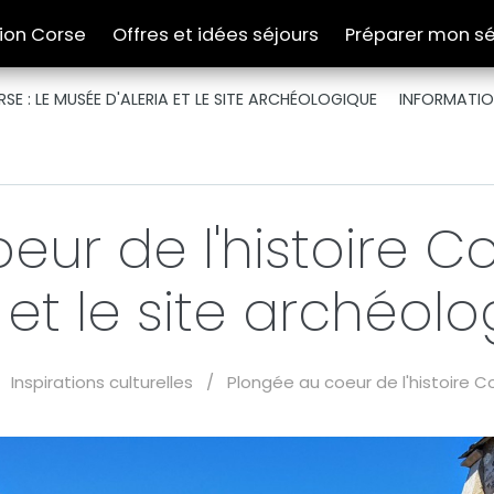
tion Corse
Offres et idées séjours
Préparer mon sé
SE : LE MUSÉE D'ALERIA ET LE SITE ARCHÉOLOGIQUE
INFORMATIO
ur de l'histoire C
a et le site archéol
Inspirations culturelles
/
Plongée au coeur de l'histoire Co