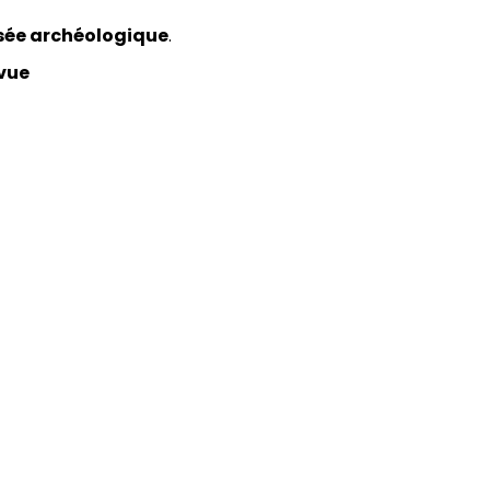
ée archéologique
.
vue