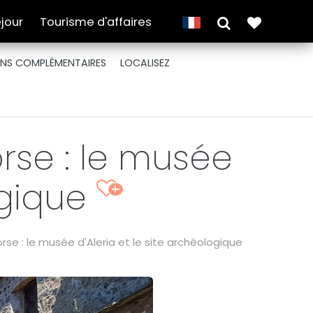
jour
Tourisme d'affaires
NS COMPLÉMENTAIRES
LOCALISEZ
orse : le musée
ogique
+
rse : le musée d'Aleria et le site archéologique