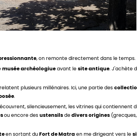
pressionnante
, on remonte directement dans le temps.
e
musée archéologiue
avant le
site antique
. J'achète 
relatent plusieurs millénaires. Ici, une partie des
collecti
posée
.
écouvrent, silencieusement, les vitrines qui contiennent 
es
ou encore des
ustensils
de
divers origines
(grecques, 
ite
en sortant du
Fort de Matra
en me dirigeant vers le
s