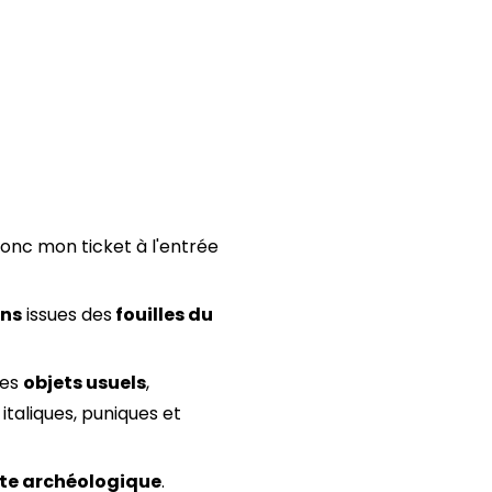
donc mon ticket à l'entrée
ons
issues des
fouilles du
des
objets usuels
,
italiques, puniques et
ite archéologique
.