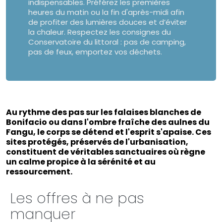
indispensables. Préférez les premières
heures du matin ou la fin d'après-midi afin
de profiter des lumières douces et d’éviter
la chaleur. Respectez les consignes du
Conservatoire du littoral : pas de camping,
pas de feux, emportez vos déchets.
Au rythme des pas sur les falaises blanches de
Bonifacio ou dans l'ombre fraîche des aulnes du
Fangu, le corps se détend et l'esprit s'apaise. Ces
sites protégés, préservés de l'urbanisation,
constituent de véritables sanctuaires où règne
un calme propice à la sérénité et au
ressourcement.
Les offres à ne pas
manquer