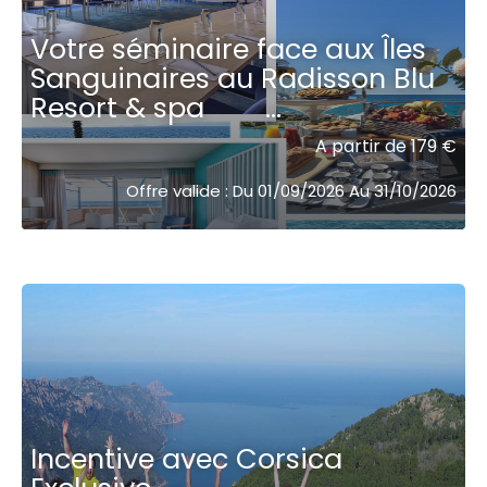
Votre séminaire face aux Îles
Sanguinaires au Radisson Blu
Resort & spa ­͏‌ ­͏‌ ­͏‌ ­͏‌ ­͏‌ ­͏‌ ­͏‌ ­͏‌...
A partir de 179 €
Offre valide : Du 01/09/2026 Au 31/10/2026
Incentive avec Corsica