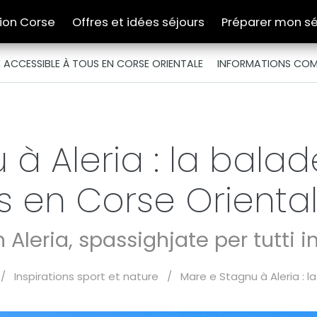
tion Corse
Offres et idées séjours
Préparer mon sé
E ACCESSIBLE À TOUS EN CORSE ORIENTALE
INFORMATIONS COM
à Aleria : la bala
s en Corse Orienta
 Aleria, spassighjate per tutti i
/
Inspirations sport et nature
/
Mare e Stagnu à Aleria : 