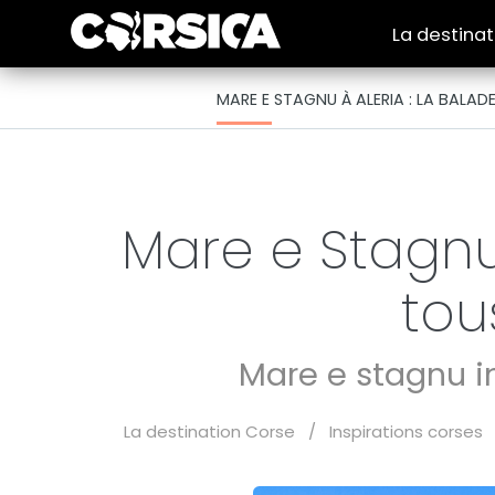
La destina
MARE E STAGNU À ALERIA : LA BALAD
Mare e Stagnu 
tou
Mare e stagnu in
La destination Corse
/
Inspirations corses