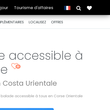
jour
Tourisme d'affaires
PLÉMENTAIRES
LOCALISEZ
OFFRES
de accessible à
le
+
n Costa Urientale
la balade accessible à tous en Corse Orientale