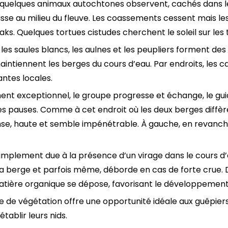
s, quelques animaux autochtones observent, cachés dans le
sse au milieu du fleuve. Les coassements cessent mais l
s. Quelques tortues cistudes cherchent le soleil sur les 
 les saules blancs, les aulnes et les peupliers forment des ab
intiennent les berges du cours d’eau. Par endroits, les 
antes locales.
t exceptionnel, le groupe progresse et échange, le guide
s pauses. Comme à cet endroit où les deux berges diffère
nse, haute et semble impénétrable. À gauche, en revanche,
implement due à la présence d’un virage dans le cours d’ea
 la berge et parfois même, déborde en cas de forte crue. De
 matière organique se dépose, favorisant le développemen
e de végétation offre une opportunité idéale aux guêpiers
tablir leurs nids.