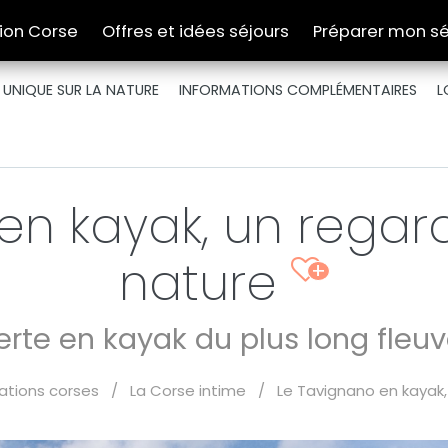
tion Corse
Offres et idées séjours
Préparer mon sé
 UNIQUE SUR LA NATURE
INFORMATIONS COMPLÉMENTAIRES
L
en kayak, un regard
nature
+
te en kayak du plus long fleuve
rations corses
/
La Corse intime
/
Le Tavignano en kayak,