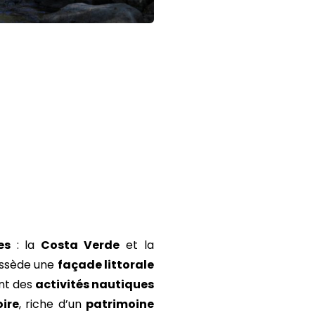
es
: la
Costa Verde
et la
possède une
façade littorale
ant des
activités nautiques
oire
, riche d’un
patrimoine