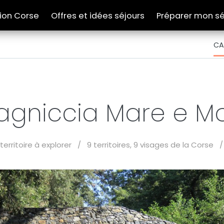
tion Corse
Offres et idées séjours
Préparer mon sé
CA
agniccia Mare e M
territoire à explorer
/
9 territoires, 9 visages de la Corse
/