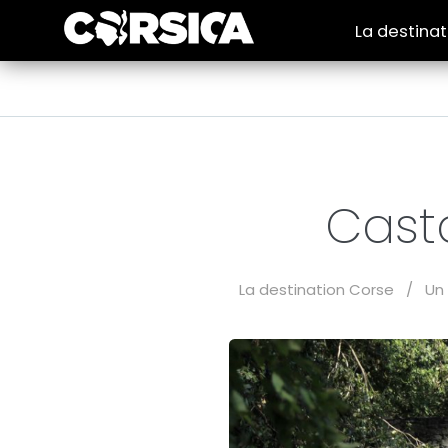
La destina
Cast
La destination Corse
/
Un 