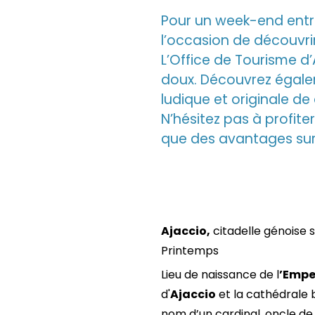
Pour un week-end entre
l’occasion de découvri
L’Office de Tourisme d
doux. Découvrez égale
ludique et originale de d
N’hésitez pas à profite
que des avantages sur 
Ajaccio,
citadelle génoise 
Printemps
Lieu de naissance de l
’Empe
d'
Ajaccio
et la cathédrale b
nom d’un cardinal, oncle de N