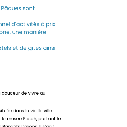
e Pâques sont
l d’activités à prix
one, une manière
tels et de gîtes ainsi
 douceur de vivre au
tuée dans la vieille ville
t le musée Fesch, portant le
mitifs Italiens. Il s’agit