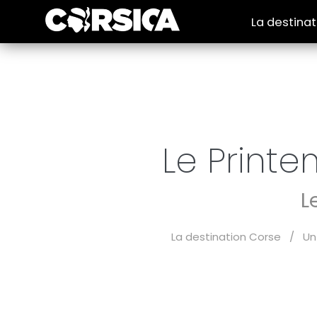
La destina
Le Printe
L
La destination Corse
/
Un