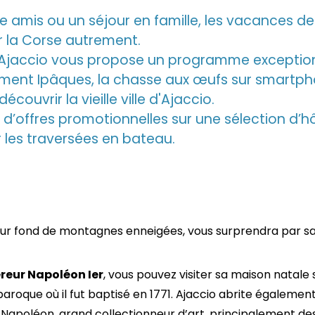
 amis ou un séjour en famille, les vacances d
r la Corse autrement.
’Ajaccio vous propose un programme exceptionne
ment Ipâques, la chasse aux œufs sur smartph
écouvrir la vieille ville d'Ajaccio.
r d’offres promotionnelles sur une sélection d’hô
les traversées en bateau.
sur fond de montagnes enneigées, vous surprendra par sa
reur Napoléon Ier
, vous pouvez visiter sa maison natale si
aroque où il fut baptisé en 1771. Ajaccio abrite égalemen
apoléon, grand collectionneur d’art, principalement des Pri