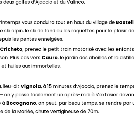
s deux golfes d’Ajaccio et du Valinco.
 printemps vous conduira tout en haut du village de
Bastel
le ski alpin, le ski de fond ou les raquettes pour le plaisir 
epuis les pentes enneigées.
 Cricheto
, prenez le petit train motorisé avec les enfant
son. Plus bas vers
Cauro
, le jardin des abeilles et la distil
l et huiles aux immortelles.
a
, lieu-dit
Vignola
, à 15 minutes d’Ajaccio, prenez le temps
– on y passe facilement un après-midi à s’extasier devant
e à
Bocognano
, on peut, par beau temps, se rendre par 
le de la Mariée, chute vertigineuse de 70m.