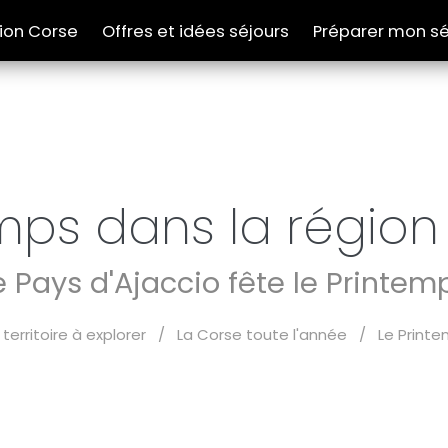
tion Corse
Offres et idées séjours
Préparer mon sé
mps dans la région
e Pays d'Ajaccio fête le Printem
 territoire à explorer
/
La Corse toute l'année
/
Le Printe