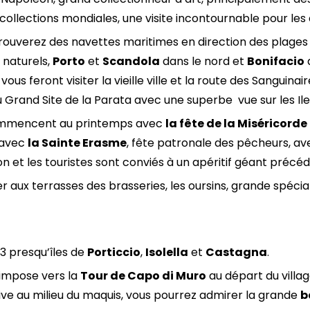
collections mondiales, une visite incontournable pour les
trouverez des navettes maritimes en direction des plages d
 naturels,
Porto
et
Scandola
dans le nord et
Bonifacio
d
vous feront visiter la vieille ville et la route des Sanguina
 du Grand Site de la Parata avec une superbe vue sur les Il
 commencent au printemps avec
la fête de la Miséricorde
n avec
la Sainte Erasme
, fête patronale des pêcheurs, av
n et les touristes sont conviés à un apéritif géant précéd
aux terrasses des brasseries, les oursins, grande spécia
 3 presqu’îles de
Porticcio
,
Isolella
et
Castagna
.
’impose vers la
Tour de Capo di Muro
au départ du villag
ve au milieu du maquis, vous pourrez admirer la grande
b