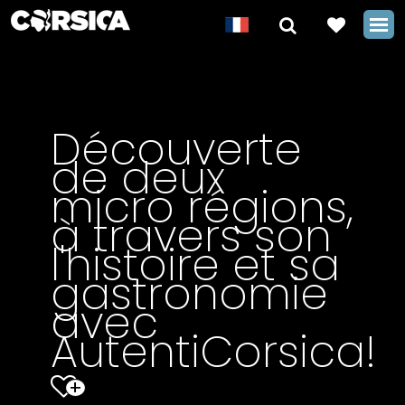
Découverte
de deux
micro régions,
à travers son
l'histoire et sa
gastronomie
avec
AutentiCorsica!
+