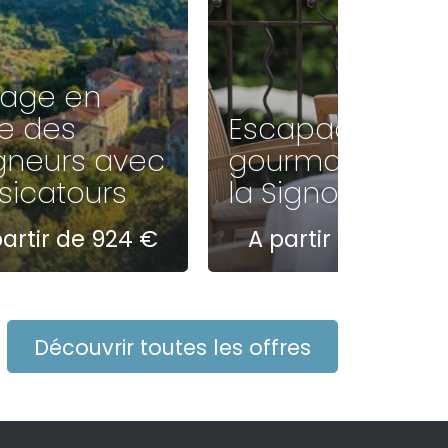
age en
re des
Escapade
gneurs avec
gourmande à
sicatours
la Signoria*****
artir de 924 €
A partir de 595 €
Découvrir toutes les offres