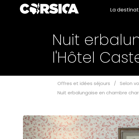
La destina
Nuit erbal
l'Hôtel Cas
Offres et idées séjours
/
Selon vo
Nuit erbalungaise en chambre char