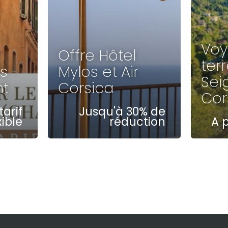
Voy
Offre Hôtel
ter
s -
Mylos et Air
Sei
nt
Corsica
Cor
tarif
Jusqu'à 30% de
xible
réduction
A p