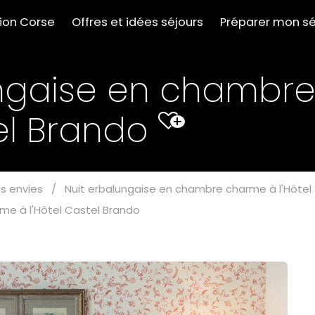
tion Corse
Offres et idées séjours
Préparer mon sé
ungaise en chambr
tel Brando
+
s envies
/
Nuit erbalungaise en chambre charme à l'Hôtel
me à l'Hôtel Castel Brando