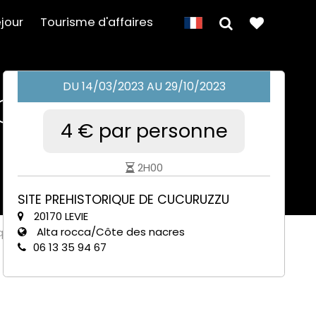
jour
Tourisme d'affaires
DU 14/03/2023 AU 29/10/2023
e Cucuruzzu
4 € par personne
2H00
SITE PREHISTORIQUE DE CUCURUZZU
20170 LEVIE
Alta rocca/Côte des nacres
rique de Cucuruzzu
06 13 35 94 67