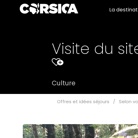
La destina
Visite du s
+
Culture
Offres et idées séjours
/
Selon vo