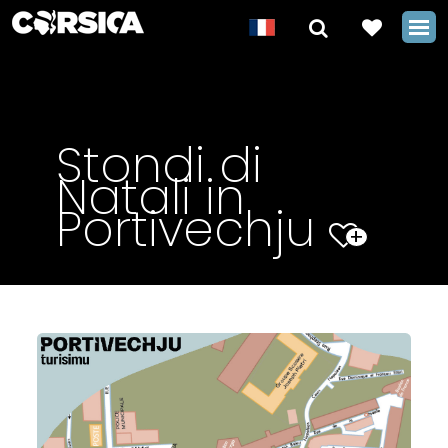
Stondi di
Natali in
Portivechju
+