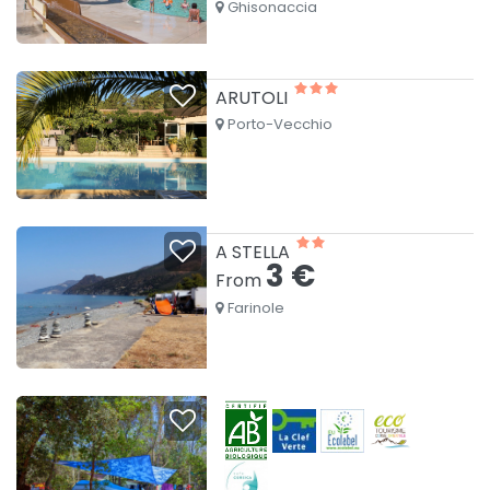
Ghisonaccia
ARUTOLI
Porto-Vecchio
A STELLA
3 €
From
Farinole