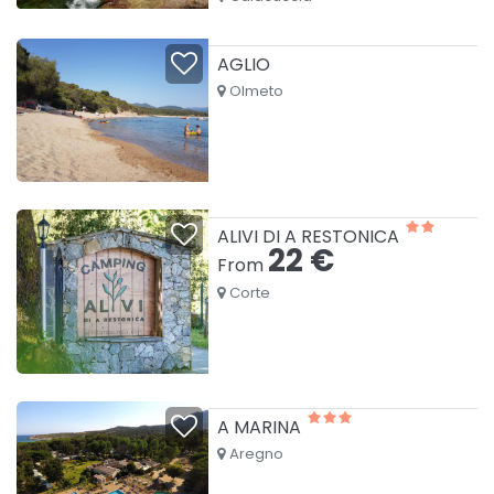
AGLIO
Olmeto
ALIVI DI A RESTONICA
22 €
From
Corte
A MARINA
Aregno