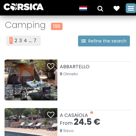
Camping
198
1
2
3
4
...
7
Refine the search
ABBARTELLO
Olmeto
A CASAÏOLA
24.5 €
From
Sisco