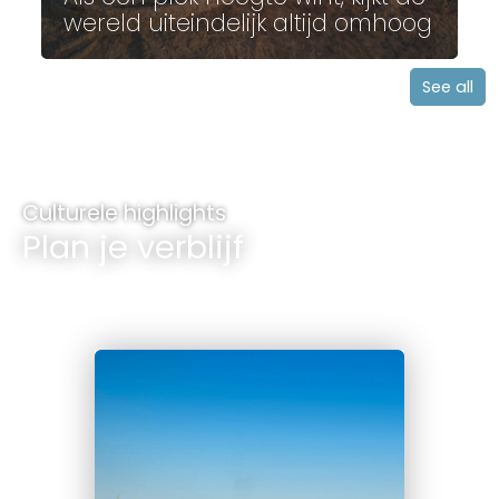
wereld uiteindelijk altijd omhoog
See all
Culturele highlights
Plan je verblijf