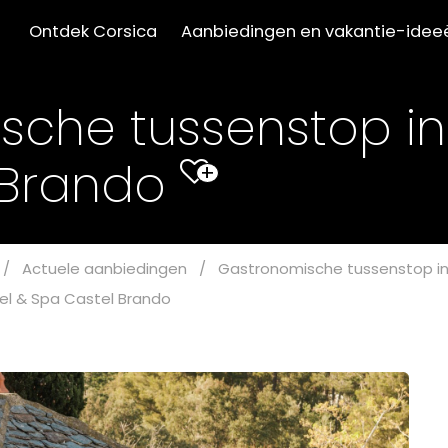
Ontdek Corsica
Aanbiedingen en vakantie-idee
che tussenstop in
 Brando
+
/
Actuele aanbiedingen
/
Gastronomische tussenstop in
el & Spa Castel Brando