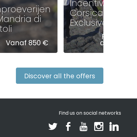
Incentive met
nproeverijen
Corsica
Mandria di
Exclusive
oli
Prijzen op
Vanaf 850 €
aanvraag
Discover all the offers
Find us on social networks