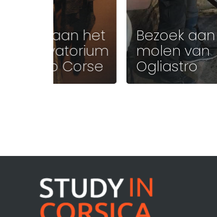
Bezoek aan het
Bezoek aan
conservatorium
molen van
van Cap Corse
Ogliastro