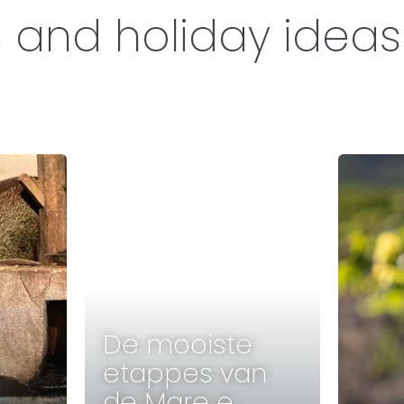
s and holiday ideas
De mooiste
etappes van
de Mare e