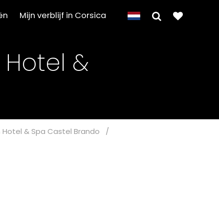
ën
Mijn verblijf in Corsica
 Hotel &
 Hotel & Spa Castel Brando
/