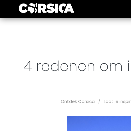
4 redenen om i
Ontdek Corsica
/
Laat je inspi