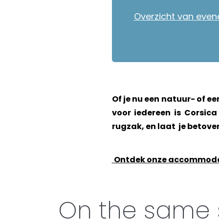
Overzicht van evene
Of je nu een natuur- of e
voor iedereen is Corsica
rugzak, en laat je betov
Ontdek onze accommoda
On the same 