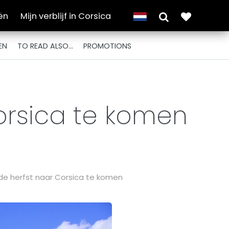
ën
Mijn verblijf in Corsica
EN
TO READ ALSO...
PROMOTIONS
orsica te komen
de herfst naar Corsica te komen