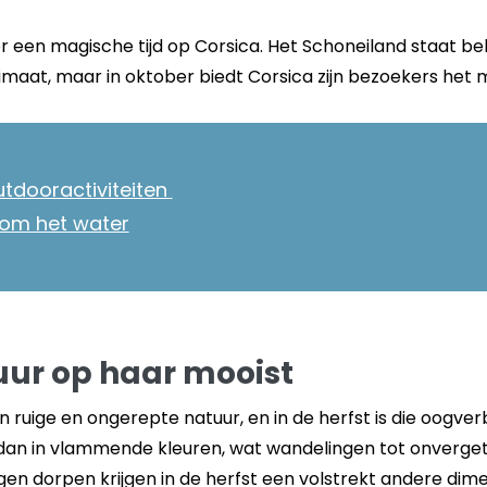
een magische tijd op Corsica. Het Schoneiland staat beke
maat, maar in oktober biedt Corsica zijn bezoekers het 
tdooractiviteiten
om het water
uur op haar mooist
n ruige en ongerepte natuur, en in de herfst is die oogve
 dan in vlammende kleuren, wat wandelingen tot onverg
n dorpen krijgen in de herfst een volstrekt andere dime