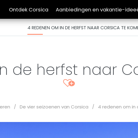
Ontdek Corsica
Aanbiedingen en vakantie-idee
4 REDENEN OM IN DE HERFST NAAR CORSICA TE KOM
n de herfst naar C
+
reren
/
De vier seizoenen van Corsica
/
4 redenen om in 