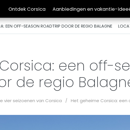
Ontdek Corsica
Aanbiedingen en vakantie-idee
CA: EEN OFF-SEASON ROADTRIP DOOR DE REGIO BALAGNE
LOCA
orsica: een off-s
or de regio Balag
e vier seizoenen van Corsica
/
Het geheime Corsica: een 