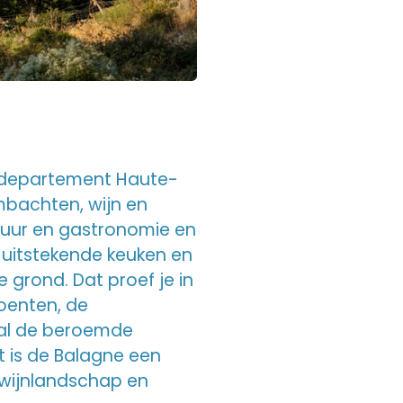
t departement Haute-
ambachten, wijn en
natuur en gastronomie en
n uitstekende keuken en
grond. Dat proef je in
roenten, de
ral de beroemde
 is de Balagne een
 wijnlandschap en