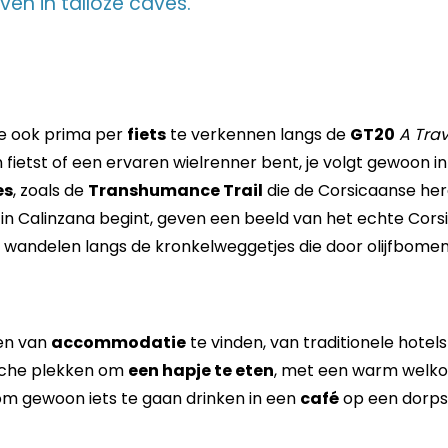
en in talloze caves.
ne ook prima per
fiets
te verkennen langs de
GT20
A Tra
 fietst of een ervaren wielrenner bent, je volgt gewoon i
es
, zoals de
Transhumance Trail
die de Corsicaanse he
in Calinzana begint, geven een beeld van het echte Cors
jk wandelen langs de kronkelweggetjes die door olijfbom
men van
accommodatie
te vinden, van traditionele hotel
tische plekken om
een hapje te eten
, met een warm welko
k om gewoon iets te gaan drinken in een
café
op een dorpsp