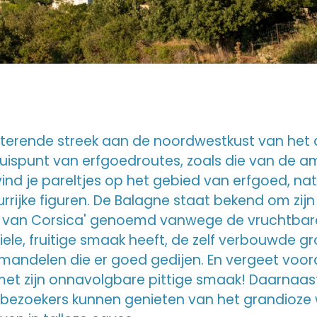
itterende streek aan de noordwestkust van he
 kruispunt van erfgoedroutes, zoals die van de 
p vind je pareltjes op het gebied van erfgoed, 
urrijke figuren. De Balagne staat bekend om zij
in van Corsica' genoemd vanwege de vruchtbare 
btiele, fruitige smaak heeft, de zelf verbouwde g
amandelen die er goed gedijen. En vergeet voo
et zijn onnavolgbare pittige smaak! Daarnaast
r bezoekers kunnen genieten van het grandioze