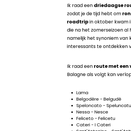
Ik raad een
driedaagse ro
zodat je de tijd hebt om
ron
roadtrip
in oktober kwam ik
die na het zomerseizoen al
namelijk het synoniem van ka
interessants te ontdekken vo
Ik raad een
route met een 
Balagne als volgt kan verlop
Lama
Belgodère - Belgudè
Speloncato - Speluncat
Nessa - Nesce
Feliceto - Felicetu
Cateri - I Cateri