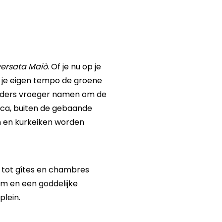
versata Maiò
. Of je nu op je
n je eigen tempo de groene
rders vroeger namen om de
ica, buiten de gebaande
en en kurkeiken worden
s tot gîtes en chambres
m en een goddelijke
lein.