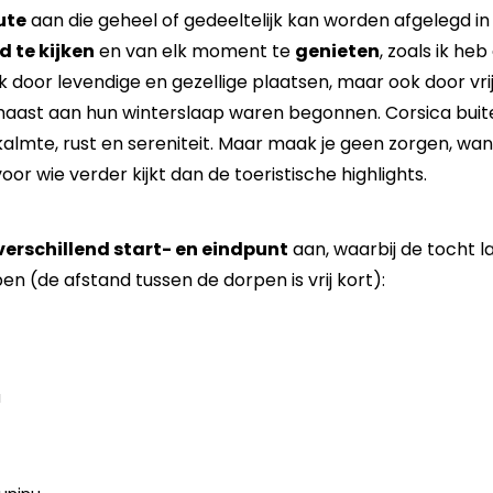
ute
aan die geheel of gedeeltelijk kan worden afgelegd in
d te kijken
en van elk moment te
genieten
, zoals ik he
 door levendige en gezellige plaatsen, maar ook door vri
 haast aan hun winterslaap waren begonnen. Corsica buit
lmte, rust en sereniteit. Maar maak je geen zorgen, want e
or wie verder kijkt dan de toeristische highlights.
verschillend start- en eindpunt
aan, waarbij de tocht 
en (de afstand tussen de dorpen is vrij kort):
u