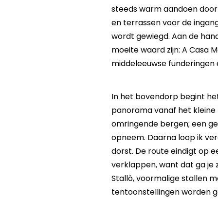
steeds warm aandoen door d
en terrassen voor de ingang
wordt gewiegd. Aan de hand
moeite waard zijn: A Casa Mo
middeleeuwse funderingen e
In het bovendorp begint he
panorama vanaf het kleine pl
omringende bergen; een gev
opneem. Daarna loop ik verde
dorst. De route eindigt op 
verklappen, want dat ga je 
Stallò, voormalige stallen
tentoonstellingen worden 