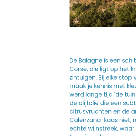
De Balagne is een sch
Corse, die ligt op het
zintuigen. Bij elke sto
maak je kennis met kle
werd lange tijd 'de tu
de olijfolie die een su
citrusvruchten en de 
Calenzana-kaas niet, m
echte wijnstreek, waa