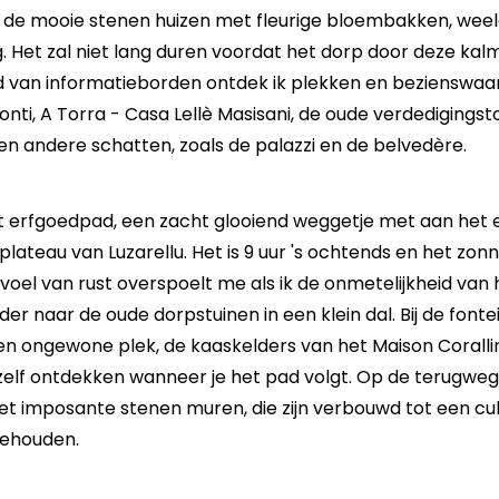
e mooie stenen huizen met fleurige bloembakken, weeld
. Het zal niet lang duren voordat het dorp door deze kalm
 van informatieborden ontdek ik plekken en bezienswaar
nti, A Torra - Casa Lellè Masisani, de oude verdedigingst
n andere schatten, zoals de palazzi en de belvedère.
t erfgoedpad, een zacht glooiend weggetje met aan het e
ateau van Luzarellu. Het is 9 uur 's ochtends en het zonn
oel van rust overspoelt me als ik de onmetelijkheid van
r naar de oude dorpstuinen in een klein dal. Bij de fontei
een ongewone plek, de kaaskelders van het Maison Corallin
zelf ontdekken wanneer je het pad volgt. Op de terugweg
 met imposante stenen muren, die zijn verbouwd tot een c
gehouden.