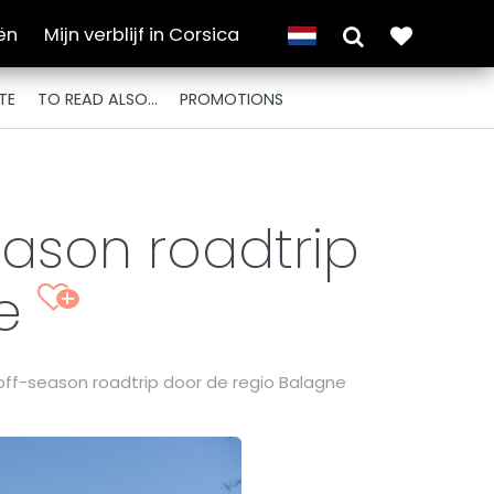
ën
Mijn verblijf in Corsica
TE
TO READ ALSO...
PROMOTIONS
eason roadtrip
ne
+
off-season roadtrip door de regio Balagne