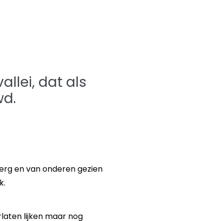
llei, dat als
wd.
n berg en van onderen gezien
k.
erlaten lijken maar nog