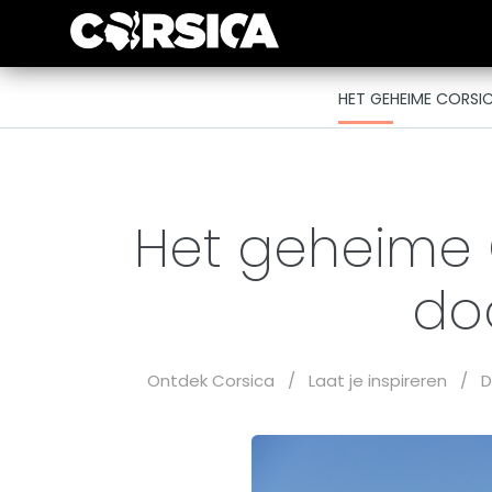
HET GEHEIME CORSI
Het geheime C
do
Ontdek Corsica
/
Laat je inspireren
/
D