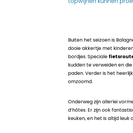
topwijnen kunnen proev
Buiten het seizoen is Balag
dooie akkertje met kinderen
bordjes. Speciale
fietsrout
kudden te verweiden en die 
paden. Verder is het heerli
omzoomd.
Onderweg zijn allerlei vor
d’hôtes. Er zijn ook fantas
keuken, en het is altijd leu