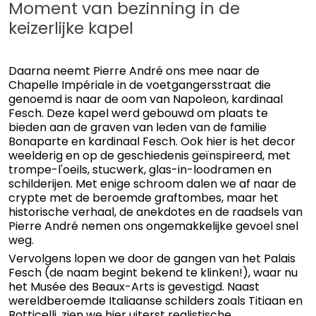
Moment van bezinning in de
keizerlijke kapel
Daarna neemt Pierre André ons mee naar de
Chapelle Impériale in de voetgangersstraat die
genoemd is naar de oom van Napoleon, kardinaal
Fesch. Deze kapel werd gebouwd om plaats te
bieden aan de graven van leden van de familie
Bonaparte en kardinaal Fesch. Ook hier is het decor
weelderig en op de geschiedenis geïnspireerd, met
trompe-l'oeils, stucwerk, glas-in-loodramen en
schilderijen. Met enige schroom dalen we af naar de
crypte met de beroemde graftombes, maar het
historische verhaal, de anekdotes en de raadsels van
Pierre André nemen ons ongemakkelijke gevoel snel
weg.
Vervolgens lopen we door de gangen van het Palais
Fesch (de naam begint bekend te klinken!), waar nu
het Musée des Beaux-Arts is gevestigd. Naast
wereldberoemde Italiaanse schilders zoals Titiaan en
Botticelli, zien we hier uiterst realistische