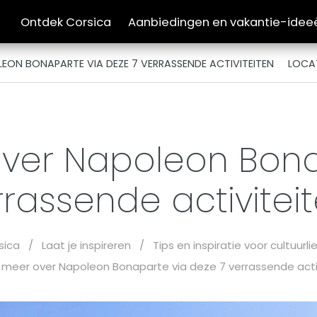
Ontdek Corsica
Aanbiedingen en vakantie-idee
EON BONAPARTE VIA DEZE 7 VERRASSENDE ACTIVITEITEN
LOCA
ver Napoleon Bona
rrassende activitei
sica
/
Laat je inspireren
/
Tips en inspiratie voor cultuurl
meer over Napoleon Bonaparte via deze 7 verrassende acti