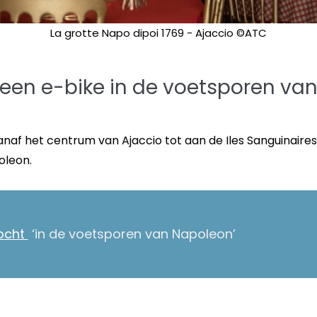
La grotte Napo dipoi 1769 - Ajaccio ©ATC
p een e-bike in de voetsporen v
naf het centrum van Ajaccio tot aan de Iles Sanguinaires
oleon.
tocht
‘in de voetsporen van Napoleon’