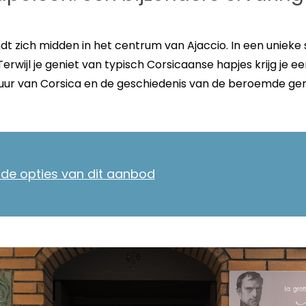
t zich midden in het centrum van Ajaccio. In een unieke s
erwijl je geniet van typisch Corsicaanse hapjes krijg je ee
uur van Corsica en de geschiedenis van de beroemde gen
ende opties van dit aanbod