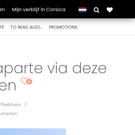
ën
Mijn verblijf in Corsica
TE
TO READ ALSO...
PROMOTIONS
parte via deze
ten
+
iefhebbers
/
viteiten