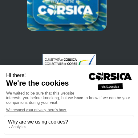
•
•
•
Privacybeleid
Subscribe to our newsletter
Sales manual
•
•
Professional website
Het toeristenbureau van Corsica