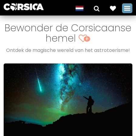
Bewonder de Corsicaanse
hemel
+
Ontdek de magische wereld van het astrotoerisme!