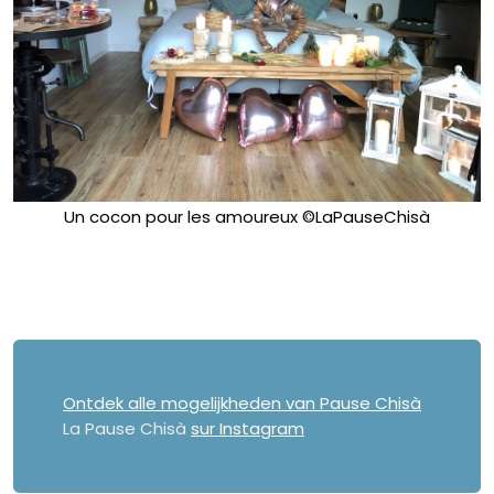
Un cocon pour les amoureux ©LaPauseChisà
Ontdek alle mogelijkheden van Pause Chisà
La Pause Chisà
sur Instagram