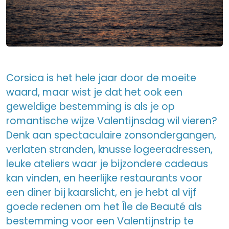
Corsica is het hele jaar door de moeite
waard, maar wist je dat het ook een
geweldige bestemming is als je op
romantische wijze Valentijnsdag wil vieren?
Denk aan spectaculaire zonsondergangen,
verlaten stranden, knusse logeeradressen,
leuke ateliers waar je bijzondere cadeaus
kan vinden, en heerlijke restaurants voor
een diner bij kaarslicht, en je hebt al vijf
goede redenen om het Île de Beauté als
bestemming voor een Valentijnstrip te