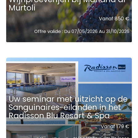
Murtoli
Vanaf 850 €
Offre valide : Du 07/05/2026 Au 31/10/2026
Uw seminar met uitzicht op de
Sanguinaires-eilanden in het
Radisson Blu Resort & Spa ­͏‌ ­͏‌ ­͏‌ ­͏‌
Vanaf 179 €