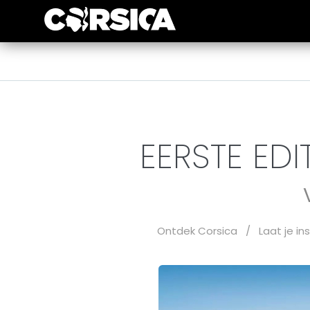
EERSTE ED
Ontdek Corsica
/
Laat je in