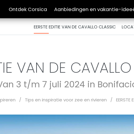
Ontdek Corsica
Aanbiedingen en vakantie-idee
EERSTE EDITIE VAN DE CAVALLO CLASSIC
LOCA
ITIE VAN DE CAVALL
Van 3 t/m 7 juli 2024 in Bonifaci
spireren
/
Tips en inspiratie voor zee en rivieren
/
EERSTE 