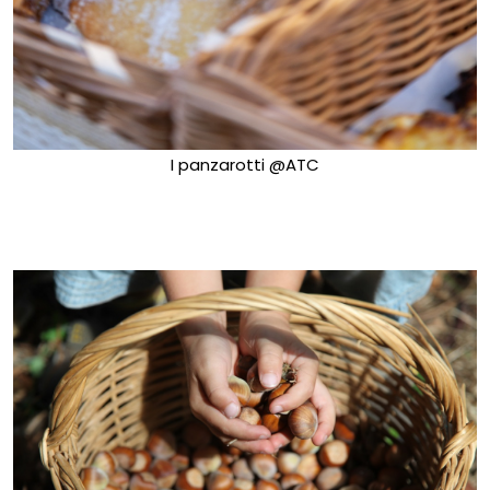
I panzarotti @ATC