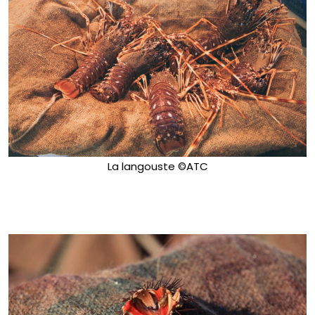
La langouste ©ATC