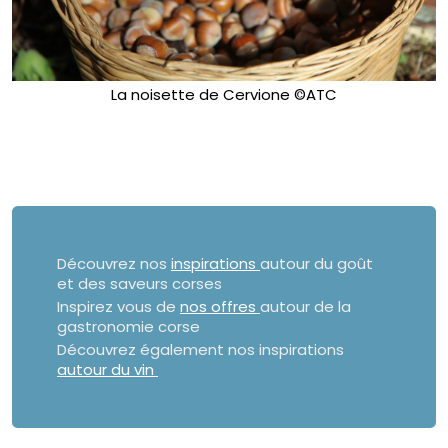
La noisette de Cervione ©ATC
Découvrez nos
inspirations
autour du goût
et des saveurs corses
Inspirez vous de
nos offres
autour de la
gastronomie corse
Découvrez également nos inspirations
autour du vin