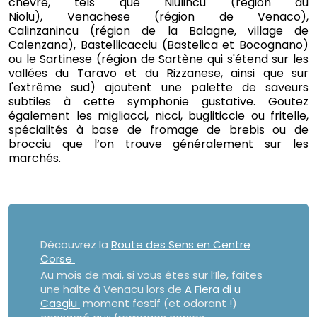
chèvre, tels que Niulincu (région du
Niolu), Venachese (région de Venaco),
Calinzanincu (région de la Balagne, village de
Calenzana), Bastellicacciu (Bastelica et Bocognano)
ou le Sartinese (région de Sartène qui s'étend sur les
vallées du Taravo et du Rizzanese, ainsi que sur
l'extrême sud) ajoutent une palette de saveurs
subtiles à cette symphonie gustative. Goutez
également les migliacci, nicci, bugliticcie ou fritelle,
spécialités à base de fromage de brebis ou de
brocciu que l‘on trouve généralement sur les
marchés.
Découvrez la
Route des Sens en Centre
Corse
Au mois de mai, si vous êtes sur l’Ile, faites
une halte à Venacu lors de
A Fiera di u
Casgiu
moment festif (et odorant !)