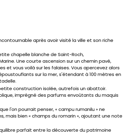
ntournable après avoir visité la ville et son riche
ite chapelle blanche de Saint-Roch,
 Marine. Une courte ascension sur un chemin pavé,
 et vous voilà sur les falaises. Vous apercevez alors
époustouflants sur la mer, s'étendant à 100 mètres en
tadelle.
tite construction isolée, autrefois un abattoir.
ucolique, imprégné des parfums envoûtants du maquis
 que l'on pourrait penser, « campu rumanilu » ne
ns, mais bien « champs du romarin », ajoutant une note
uilibre parfait entre la découverte du patrimoine