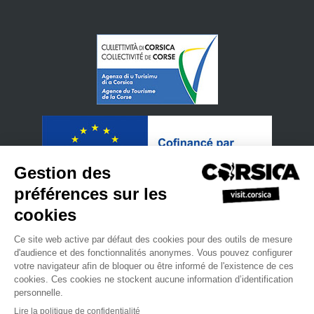
•
•
Politique de confidentialité
S'inscrire à notre newsletter
Manuel
•
•
•
de ventes
Site Professionnel
L'agence du Tourisme de la Corse
•
•
Mentions légales.
Plan du site
Nous contacter
powered by cd-media.fr