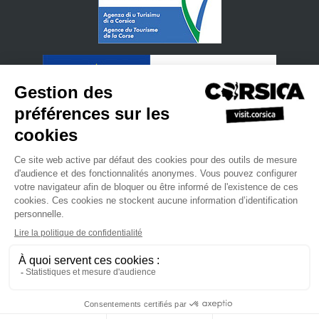
•
•
Politique de confidentialité
S'inscrire à notre newsletter
Manuel
•
•
•
de ventes
Site Professionnel
L'agence du Tourisme de la Corse
•
•
Mentions légales.
Plan du site
Nous contacter
powered by cd-media.fr