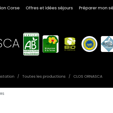
tion Corse
Offres et idées séjours
Préparer mon sé
SCA
ustation
/
Toutes les productions
/
CLOS ORNASCA
URS