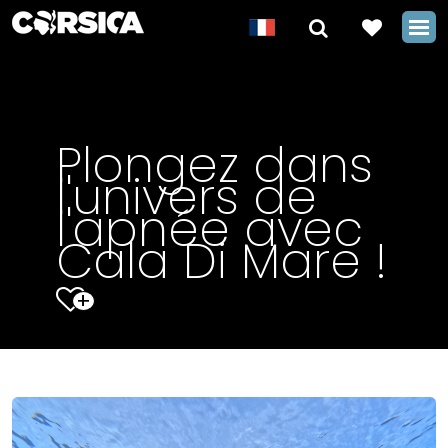
Plongez dans
l'univers de
l'apnée avec
Cala Di Mare !
+