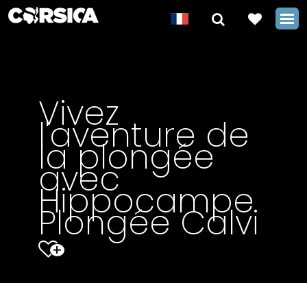
Vivez
l'aventure de
la plongée
avec
Hippocampe
Plongée Calvi
+