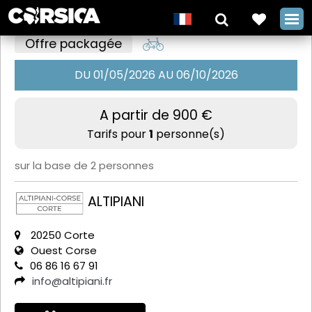
Offre packagée
DU 01/05/2026 AU 06/10/2026
Séjour
A partir de 900 €
randonnée
Tarifs pour
1
personne(s)
Côte
sur la base de 2 personnes
Occidentale
Corse avec
ALTIPIANI
Altipiani
+
20250 Corte
Ouest Corse
06 86 16 67 91
info@altipiani.fr