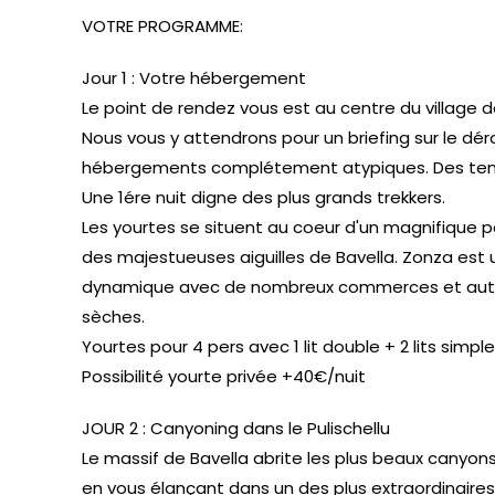
VOTRE PROGRAMME:
Jour 1 : Votre hébergement
Le point de rendez vous est au centre du village d
Nous vous y attendrons pour un briefing sur le dé
hébergements complétement atypiques. Des ten
Une 1ére nuit digne des plus grands trekkers.
Les yourtes se situent au coeur d'un magnifique p
des majestueuses aiguilles de Bavella. Zonza es
dynamique avec de nombreux commerces et authe
sèches.
Yourtes pour 4 pers avec 1 lit double + 2 lits simpl
Possibilité yourte privée +40€/nuit
JOUR 2 : Canyoning dans le Pulischellu
Le massif de Bavella abrite les plus beaux canyo
en vous élançant dans un des plus extraordinaires,