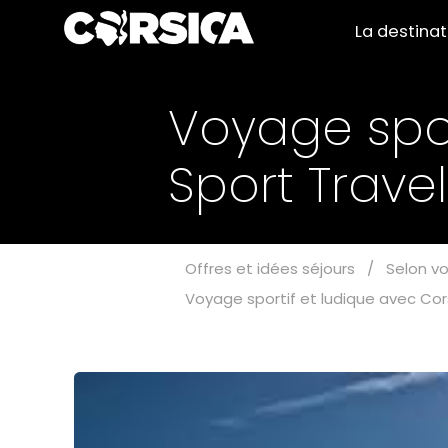
La destina
Voyage spor
Sport Trave
Offres et idées séjours
/
Selon vo
Voyage sportif et ludique avec Cor