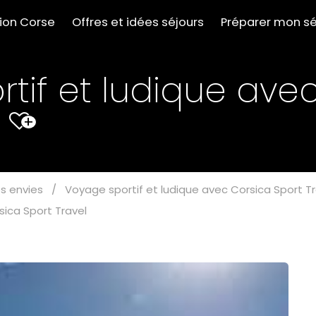
tion Corse
Offres et idées séjours
Préparer mon sé
tif et ludique ave
l
+
s envies
/
Voyage sportif et ludique avec Corsica Sport Tr
sica Sport Travel