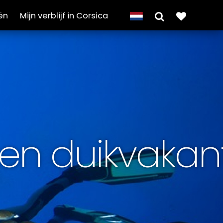
ën
Mijn verblijf in Corsica
en duikvakan