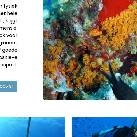
 fysiek
et hele
 krijgt
mensie,
ook voor
inners.
jf goede
sitieve
esport.
scover