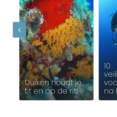
ee
s
10
vei
Duiken houdt je
voo
fit en op de rit!
na 