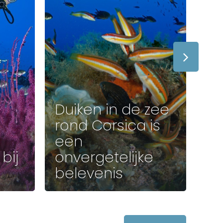
Duiken in de zee
rond Corsica is
een
bij
onvergetelijke
Du
belevenis
fi