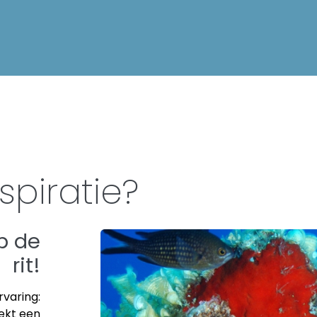
spiratie?
op de
rit!
rvaring:
dekt een