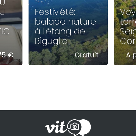
AU
U
Festiv'été:
Voy
balade nature
ter
IC
à l'étang de
Sei
Biguglia
Cor
75 €
Gratuit
A p