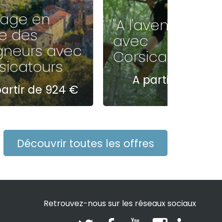
age en
"A l'aventure"
re des
avec
gneurs avec
Corsicatours
sicatours
A partir de 1274
artir de 924 €
€
Découvrir toutes les offres
Retrouvez-nous sur les réseaux sociaux