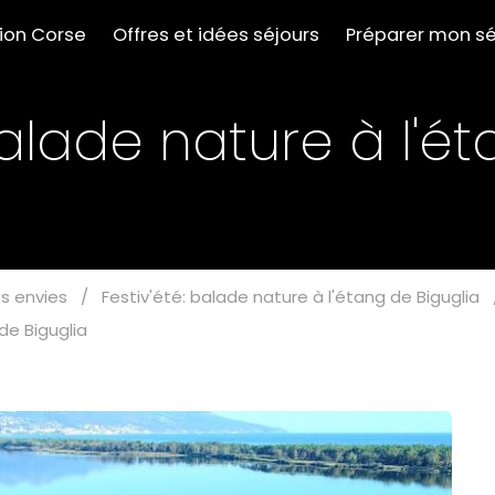
tion Corse
Offres et idées séjours
Préparer mon sé
balade nature à l'é
s envies
/
Festiv'été: balade nature à l'étang de Biguglia
de Biguglia