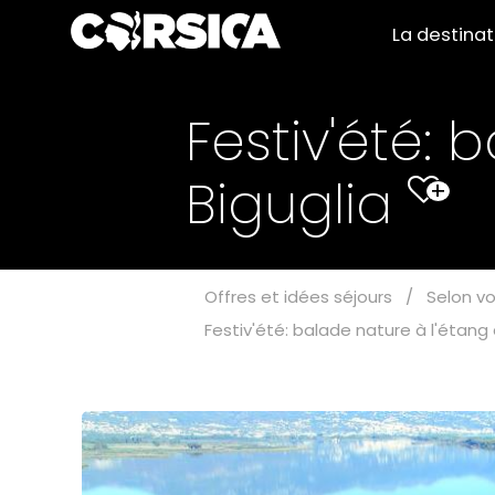
La destina
Festiv'été: 
Biguglia
+
Offres et idées séjours
/
Selon vo
Festiv'été: balade nature à l'étang 