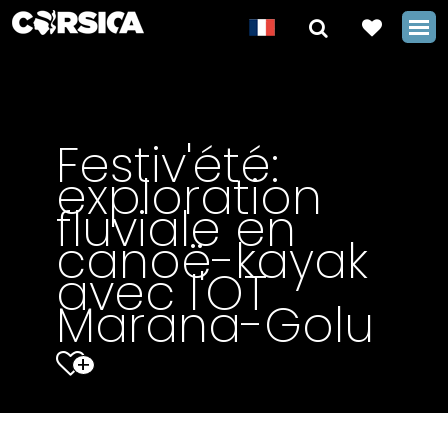
Festiv'été:
exploration
fluviale en
canoë-kayak
avec l'OT
Marana-Golu
+