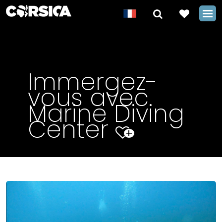
Immergez-
vous avec
Marine Diving
Center
+