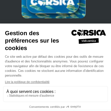
•
•
Politique de confidentialité
S'inscrire à notre newsletter
Manuel
•
•
•
de ventes
Site Professionnel
L'agence du Tourisme de la Corse
•
•
Mentions légales.
Plan du site
Nous contacter