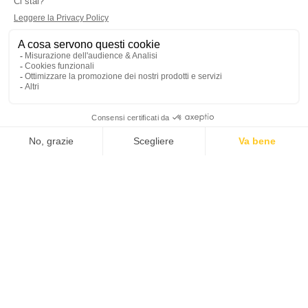
Verde Sport Natura e
Scoperte
A partire da 38 €
Costa Verde
Offerta valida : Dal 31/03/2025
Al 31/10/2026
Offerta confezionata
Attraversare il Capo Corso
attraverso le creste con
Altre Cime
A partire da 850 €
Région de Bastia
Offerta valida : Dal 01/04/2026
Al 31/10/2026
Offerta confezionata
Attraversare le meraviglie
con Cycling Corsica