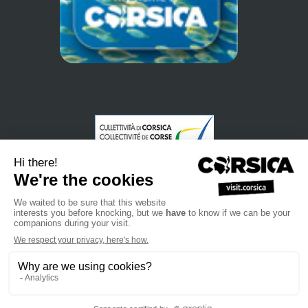
•
•
•
Privacybeleid
Subscribe to our newsletter
Sales manual
•
•
Professional website
Het toeristenbureau van Corsica