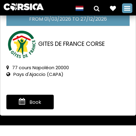
FROM 01/03/2026 TO 27/12/2026
GITES DE FRANCE CORSE
Boek een
bijzondere
gîte op
77 cours Napoléon 20000
Corsica bij
Pays d'Ajaccio (CAPA)
Gîtes de
France Corse
Book
+