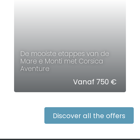
De mooiste etappes van de
Mare e Monti met Corsica
Aventure
Vanaf 750 €
Discover all the offers