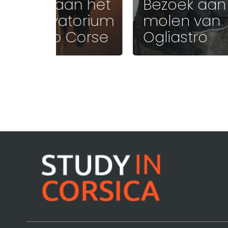
Bezoek aan het
Bezoek aan
conservatorium
molen van
van Cap Corse
Ogliastro