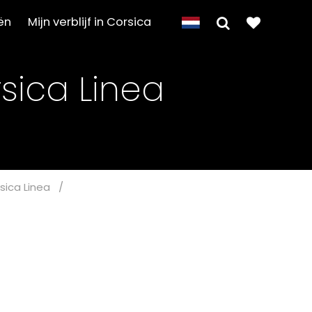
ën
Mijn verblijf in Corsica
sica Linea
sica Linea
/