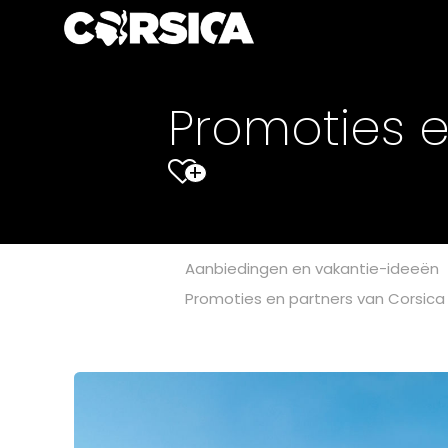
Promoties e
+
Aanbiedingen en vakantie-ideeën
Promoties en partners van Corsica 