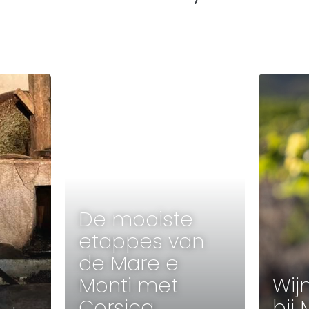
De mooiste
etappes van
de Mare e
Monti met
Wij
Corsica
bij 