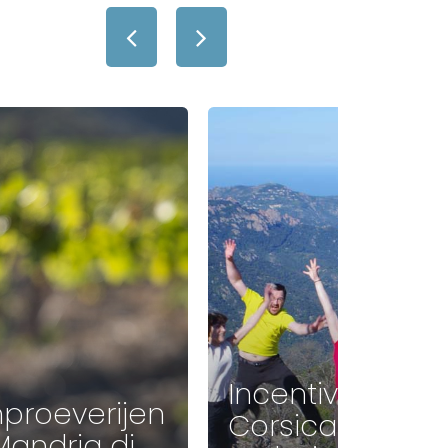
Incentive met
nproeverijen
Corsica
Mandria di