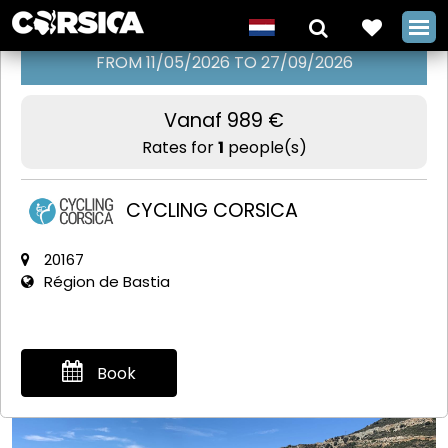
FROM 11/05/2026 TO 27/09/2026
Vanaf 989 €
De GT20 Nord
Rates for
1
people(s)
in 7 etappes
met Cycling
CYCLING CORSICA
Corsica
20167
+
Région de Bastia
Book