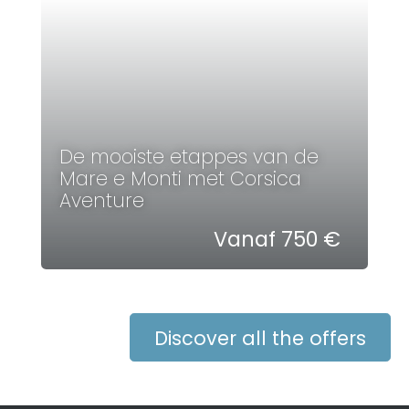
De mooiste etappes van de
Mare e Monti met Corsica
Aventure
Vanaf 750 €
Discover all the offers