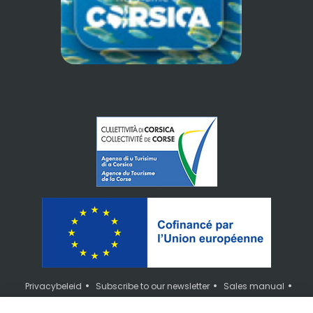
•
•
•
Privacybeleid
Subscribe to our newsletter
Sales manual
•
•
Professional website
Het toeristenbureau van Corsica