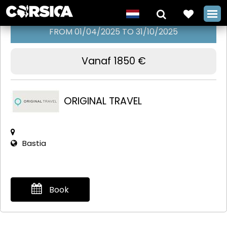
FROM 01/04/2025 TO 31/10/2025
Vanaf 1850 €
De paden
van Corsica,
ORIGINAL TRAVEL
Cap Corse,
Corte,
Bonifacio met
Bastia
Original Travel
+
Book