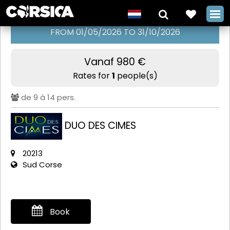
FROM 01/05/2026 TO 31/10/2026
Vanaf 980 €
Trail voor
Rates for
1
people(s)
fijnproevers in
de 9 à 14 pers.
Porto-
Vecchio met
DUO DES CIMES
Duo des
20213
Cimes
Sud Corse
+
Book