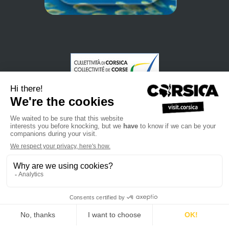
•
•
Datenschutzerklärung
Anmeldung zu unserem Newsletter
•
•
•
Verkaufshandbuch
Professionelle Webseite
Wir über uns
•
•
Rechtliche Informationen
Siteplan
Kontakt
powered by cd-media.fr