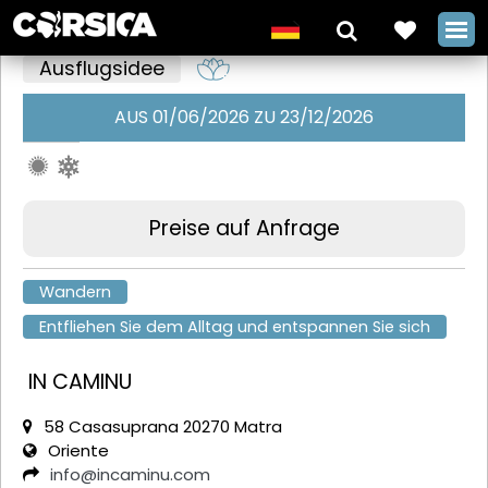
Ausflugsidee
AUS 01/06/2026 ZU 23/12/2026
Roadtrip mit
einem Fiat
500 Oldtimer
Preise auf Anfrage
auf den
Wandern
Straßen
Entfliehen Sie dem Alltag und entspannen Sie sich
Korsikas mit In
Caminu
IN CAMINU
+
58 Casasuprana 20270 Matra
Oriente
info@incaminu.com