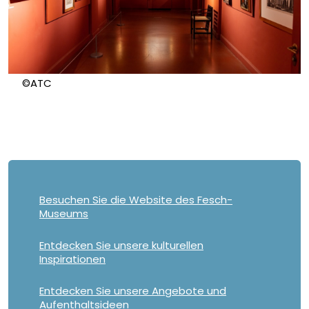
©ATC
Besuchen Sie die Website des Fesch-
Museums
Entdecken Sie unsere kulturellen
Inspirationen
Entdecken Sie unsere Angebote und
Aufenthaltsideen