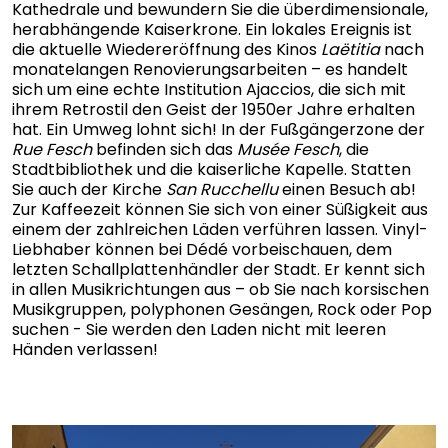
Kathedrale und bewundern Sie die überdimensionale,
herabhängende Kaiserkrone. Ein lokales Ereignis ist
die aktuelle Wiedereröffnung des Kinos
Laëtitia
nach
monatelangen Renovierungsarbeiten – es handelt
sich um eine echte Institution Ajaccios, die sich mit
ihrem Retrostil den Geist der 1950er Jahre erhalten
hat. Ein Umweg lohnt sich! In der Fußgängerzone der
Rue Fesch
befinden sich das
Musée Fesch
, die
Stadtbibliothek und die kaiserliche Kapelle. Statten
Sie auch der Kirche
San Rucchellu
einen Besuch ab!
Zur Kaffeezeit können Sie sich von einer Süßigkeit aus
einem der zahlreichen Läden verführen lassen. Vinyl-
Liebhaber können bei Dédé vorbeischauen, dem
letzten Schallplattenhändler der Stadt. Er kennt sich
in allen Musikrichtungen aus – ob Sie nach korsischen
Musikgruppen, polyphonen Gesängen, Rock oder Pop
suchen - Sie werden den Laden nicht mit leeren
Händen verlassen!