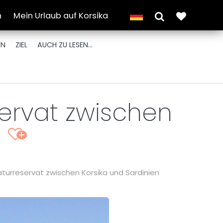
n
Mein Urlaub auf Korsika
ON
ZIEL
AUCH ZU LESEN...
servat zwischen
n
+
naturreservat zwischen Korsika und Sardinien