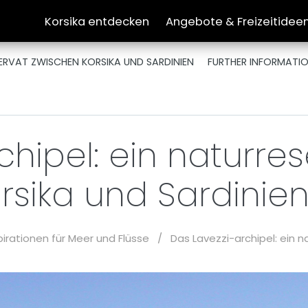
Korsika entdecken
Angebote & Freizeitidee
SERVAT ZWISCHEN KORSIKA UND SARDINIEN
FURTHER INFORMATI
chipel: ein naturre
rsika und Sardinie
pirationen für Meer und Flüsse
/
Das Lavezzi-archipel: ein 