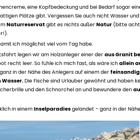
Sonnencreme, eine Kopfbedeckung und bei Bedarf sogar e
ttigen Plätze gibt. Vergessen Sie auch nicht Wasser und
sem
Naturreservat
gibt es nichts außer
Natur
(bitte acht
r!).
amit ich möglichst viel vom Tag habe.
sfahrt legen wir am Holzanleger einer der
aus Granit b
 recht leer. So fühle ich mich fast, als wäre ich
allein a
 ganz in der Nähe des Anlegers auf einem der
feinsandig
 Wasser.
Die Fische sind Urlauber gewöhnt und haben kei
ucherbrille und den Schnorchel an und bewundere den
au
rklich in einem
Inselparadies
gelandet – ganz in der Näh