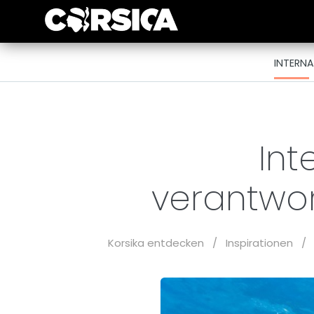
INTERN
Int
verantwo
Korsika entdecken
/
Inspirationen
/