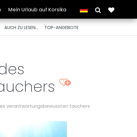
n
Mein Urlaub auf Korsika
AUCH ZU LESEN...
TOP-ANGEBOTE
 des
tauchers
+
 des verantwortungsbewussten tauchers