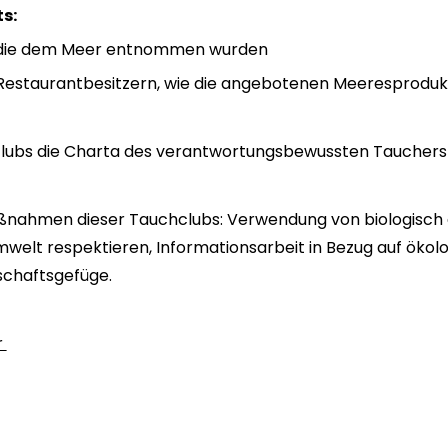
s:
s, die dem Meer entnommen wurden
n Restaurantbesitzern, wie die angebotenen Meeresproduk
lubs die Charta des verantwortungsbewussten Tauchers 
ßnahmen dieser Tauchclubs: Verwendung von biologisc
Umwelt respektieren, Informationsarbeit in Bezug auf ökolo
schaftsgefüge.
r