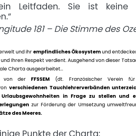
ein Leitfaden. Sie ist keine 
n.“
ngitude 181 – Die Stimme des O
erwelt und ihr
empfindliches Ökosystem
und entdecken 
und Ihren Respekt verdient. Ausgehend von dieser Tatsa
nale Charta ausgearbeitet...
e von der
FFSSEM
(dt. Französischer Verein für
 von
verschiedenen Tauchlehrerverbänden unterzeic
n
Urlaubsgewohnheiten in Frage zu stellen und e
berlegungen
zur Förderung der Umsetzung umweltfreu
ätze des Meeres.
inige Punkte der Charta: