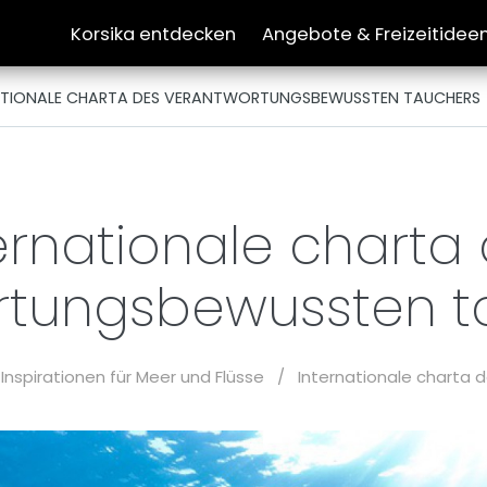
Korsika entdecken
Angebote & Freizeitidee
ATIONALE CHARTA DES VERANTWORTUNGSBEWUSSTEN TAUCHERS
ernationale charta
rtungsbewussten 
Inspirationen für Meer und Flüsse
/
Internationale charta