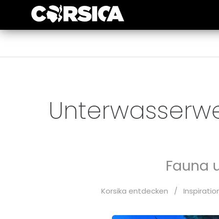
Unterwasserweg
Fauna u
Korsika entdecken
/
Inspirati