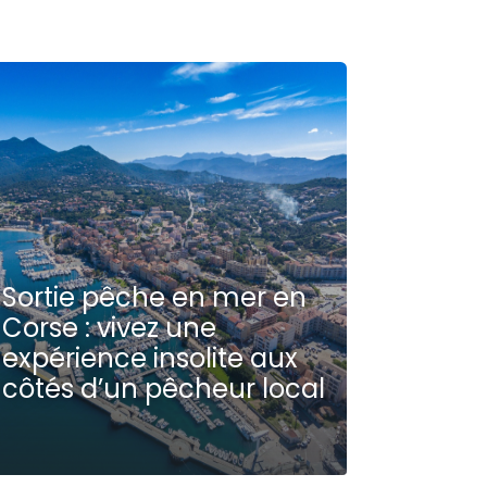
Sortie pêche en mer en
Corse : vivez une
expérience insolite aux
côtés d’un pêcheur local