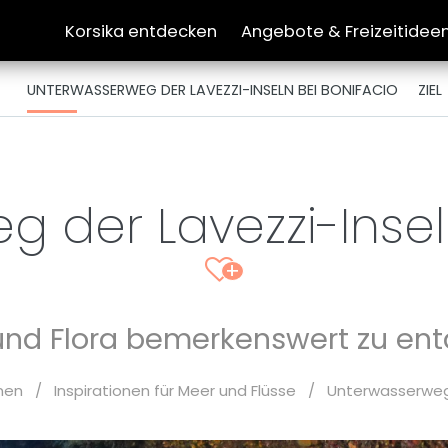
Korsika entdecken
Angebote & Freizeitidee
UNTERWASSERWEG DER LAVEZZI-INSELN BEI BONIFACIO
ZIEL
 der Lavezzi-Insel
+
nd Flora bemerkenswert zu en
onen
/
Inspirationen für Meer und Flüsse
/
Unterwasserweg 