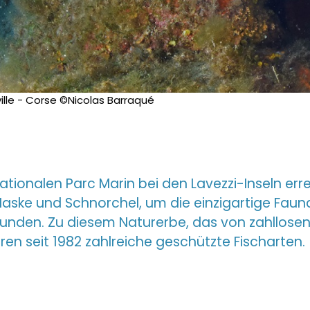
ille - Corse ©Nicolas Barraqué
tionalen Parc Marin bei den Lavezzi-Inseln err
ske und Schnorchel, um die einzigartige Fauna
unden. Zu diesem Naturerbe, das von zahllose
en seit 1982 zahlreiche geschützte Fischarten.